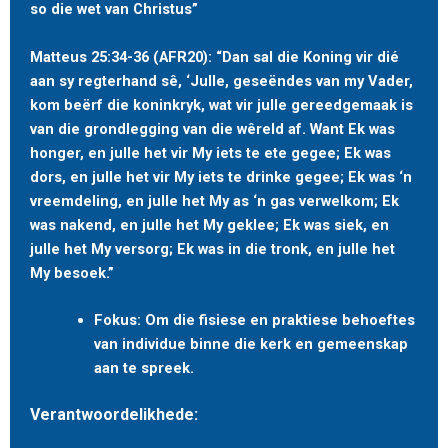
so die wet van Christus”
Matteus 25:34-36 (AFR20): “Dan sal die Koning vir dié
aan sy regterhand sê, ‘Julle, geseëndes van my Vader,
kom beërf die koninkryk, wat vir julle gereedgemaak is
van die grondlegging van die wêreld af. Want Ek was
honger, en julle het vir My iets te ete gegee; Ek was
dors, en julle het vir My iets te drinke gegee; Ek was ‘n
vreemdeling, en julle het My as ‘n gas verwelkom; Ek
was nakend, en julle het My geklee; Ek was siek, en
julle het My versorg; Ek was in die tronk, en julle het
My besoek.”
Fokus: Om die fisiese en praktiese behoeftes
van individue binne die kerk en gemeenskap
aan te spreek.
Verantwoordelikhede: