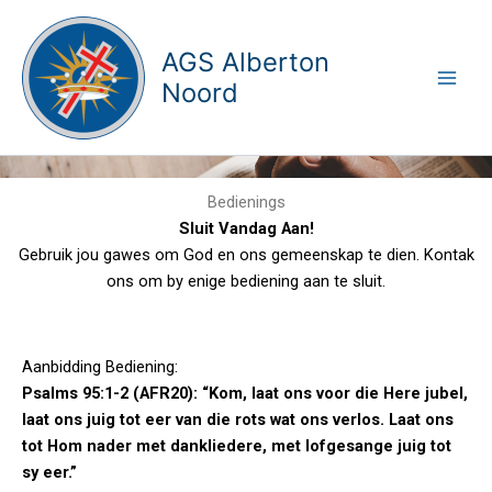
Skip
to
AGS Alberton
content
Noord
Bedienings
Sluit Vandag Aan!
Gebruik jou gawes om God en ons gemeenskap te dien. Kontak
ons om by enige bediening aan te sluit.
Aanbidding Bediening:
Psalms 95:1-2 (AFR20): “Kom, laat ons voor die Here jubel,
laat ons juig tot eer van die rots wat ons verlos. Laat ons
tot Hom nader met dankliedere, met lofgesange juig tot
sy eer.”