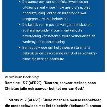
Die aanspreek van spesifieke kwessies en
uitdagings wat vroue in die gesig staar, bied
ondersteuning, leiding en hulpbronne wat
aangepas is vir hul behoeftes.
Die kweek van ‘n gevoel van gemeenskap en
susterskap onder vroue in die kerk, die
bevordering van betekenisvolle verhoudings en
wedersydse ondersteuning.
Bemagtig vroue om hul gawes en talente te
gebruik vir die bevordering van God se koninkryk
binne die kerk en daarbuite.
Verwelkom Bediening:
Romeine 15:7 (AFR20): “Daarom, aanvaar mekaar, soos
Christus julle ook aanvaar het, tot eer van God.”
1 Petrus 2:17 (AFR20): “Julle moet alle mense respekteer,
die medegelowiges met liefde bejeën (behandel), ontsag