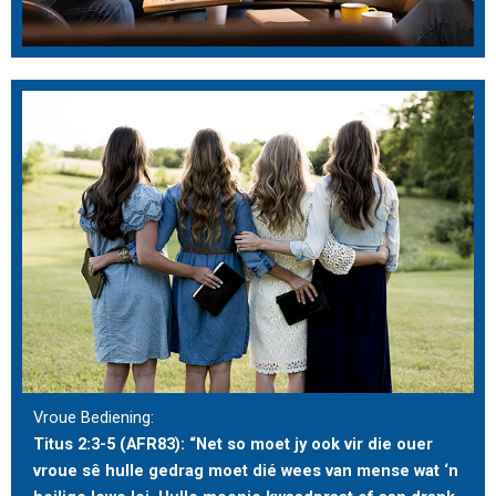
Vroue Bediening:
Titus 2:3-5 (AFR83): “Net so moet jy ook vir die ouer
vroue sê hulle gedrag moet dié wees van mense wat ‘n