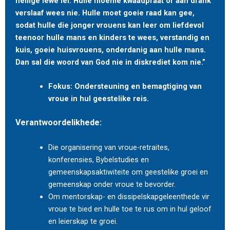
heilige lewe lei. Hulle moenie kwaadpraat of aan drank
verslaaf wees nie. Hulle moet goeie raad kan gee,
sodat hulle die jonger vrouens kan leer om liefdevol
teenoor hulle mans en kinders te wees, verstandig en
kuis, goeie huisvrouens, onderdanig aan hulle mans.
Dan sal die woord van God nie in diskrediet kom nie.”
Fokus: Ondersteuning en bemagtiging van
vroue in hul geestelike reis.
Verantwoordelikhede:
Die organisering van vroue-retraites,
konferensies, Bybelstudies en
gemeenskapsaktiwiteite om geestelike groei en
gemeenskap onder vroue te bevorder.
Om mentorskap- en dissipelskapgeleenthede vir
vroue te bied en hulle toe te rus om in hul geloof
en leierskap te groei.