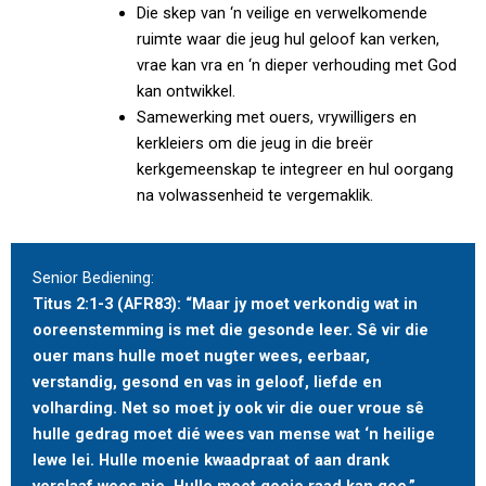
Die skep van ‘n veilige en verwelkomende
ruimte waar die jeug hul geloof kan verken,
vrae kan vra en ‘n dieper verhouding met God
kan ontwikkel.
Samewerking met ouers, vrywilligers en
kerkleiers om die jeug in die breër
kerkgemeenskap te integreer en hul oorgang
na volwassenheid te vergemaklik.
Senior Bediening:
Titus 2:1-3 (AFR83): “Maar jy moet verkondig wat in
ooreenstemming is met die gesonde leer. Sê vir die
ouer mans hulle moet nugter wees, eerbaar,
verstandig, gesond en vas in geloof, liefde en
volharding. Net so moet jy ook vir die ouer vroue sê
hulle gedrag moet dié wees van mense wat ‘n heilige
lewe lei. Hulle moenie kwaadpraat of aan drank
verslaaf wees nie. Hulle moet goeie raad kan gee,”