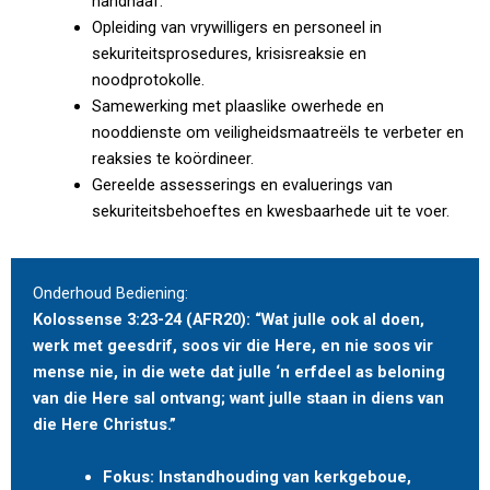
handhaaf.
Opleiding van vrywilligers en personeel in
sekuriteitsprosedures, krisisreaksie en
noodprotokolle.
Samewerking met plaaslike owerhede en
nooddienste om veiligheidsmaatreëls te verbeter en
reaksies te koördineer.
Gereelde assesserings en evaluerings van
sekuriteitsbehoeftes en kwesbaarhede uit te voer.
Onderhoud Bediening:
Kolossense 3:23-24 (AFR20): “Wat julle ook al doen,
werk met geesdrif, soos vir die Here, en nie soos vir
mense nie, in die wete dat julle ‘n erfdeel as beloning
van die Here sal ontvang; want julle staan in diens van
die Here Christus.”
Fokus: Instandhouding van kerkgeboue,